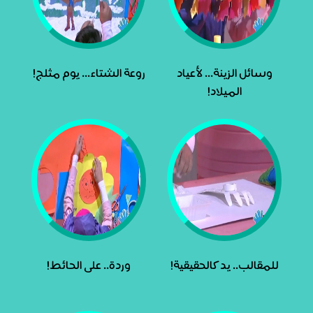
وسائل الزينة... لأعياد
روعة الشتاء... يوم مثلج!
الميلاد!
للمقالب.. يد كالحقيقية!
وردة.. على الحائط!