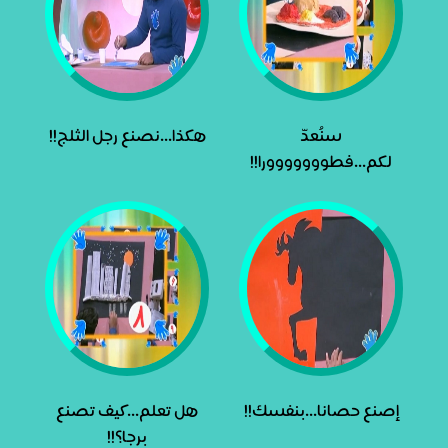
سنُعدّ
هكذا...نصنع رجل الثلج!!
لكم...فطووووووورا!!
إصنع حصانا...بنفسك!!
هل تعلم...كيف تصنع
برجا؟!!