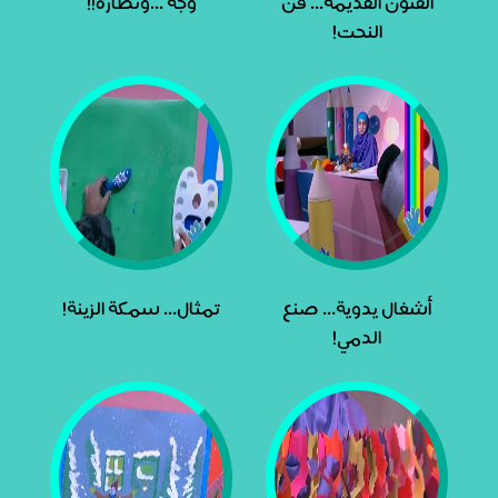
الفنون القديمة... فن
وجه ...ونظارة!!
النحت!
أشغال يدوية... صنع
تمثال... سمكة الزينة!
الدمي!