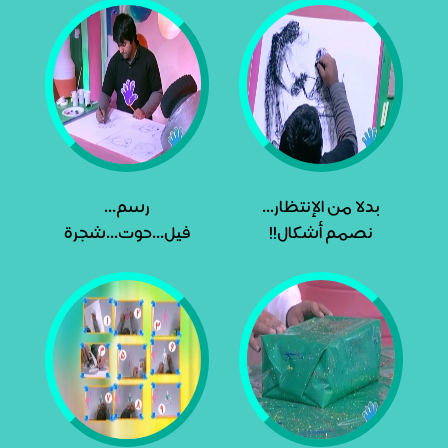
بدلا من الإنتظار...
رسم...
نصمم أشكال!!
فيل...حوت...شجرة