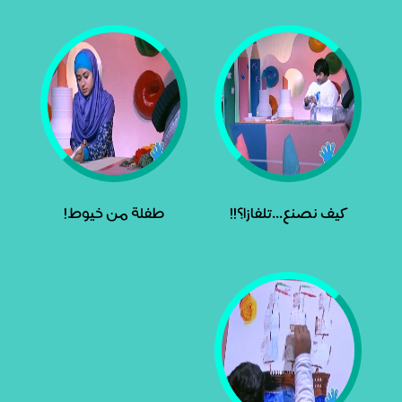
كيف نصنع...تلفازا؟!!
طفلة من خيوط!